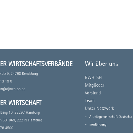
Wir über uns
ER WIRTSCHAFTSVERBÄNDE
platz 9, 24768 Rendsburg
BWH-SH
13 19 0
Mitglieder
urg(at)bwh-sh.de
Vorstand
Team
ER WIRTSCHAFT
Unser Netzwerk
dtring 10, 22297 Hamburg
Arbeitsgemeinschaft Deutscher
ch 601969, 22219 Hamburg
nordbildung
78 4500