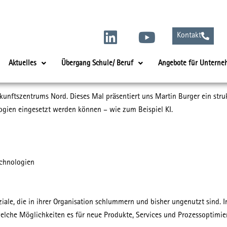
L
Y
Kontakt
i
o
n
u
Aktuelles
Übergang Schule/ Beruf
Angebote für Untern
k
t
e
u
unftszentrums Nord. Dieses Mal präsentiert uns Martin Burger ein struk
d
b
gien eingesetzt werden können – wie zum Beispiel KI.
i
e
n
echnologien
ale, die in ihrer Organisation schlummern und bisher ungenutzt sind. In
lche Möglichkeiten es für neue Produkte, Services und Prozessoptimie