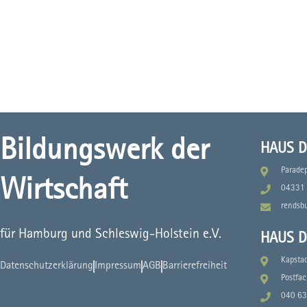
Bildungswerk der
HAUS D
Parade
Wirtschaft
04331 
rendsb
für Hamburg und Schleswig-Holstein e.V.
HAUS D
Kapsta
Datenschutzerklärung
Impressum
AGB
Barrierefreiheit
Postfa
040 63