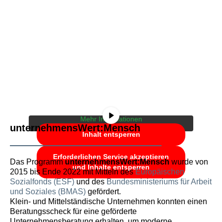
Sie sehen gerade einen Platzhalterinhalt von
YouTube
. Um auf den eigentlichen Inhalt
zuzugreifen, klicken Sie auf die Schaltfläche
unten. Bitte beachten Sie, dass dabei Daten an
Drittanbieter weitergegeben werden.
Mehr Informationen
unternehmensWert:Mensch
Inhalt entsperren
Erforderlichen Service akzeptieren
Das Programm
unternehmensWert:Mensch
wurde von
und Inhalte entsperren
2015 bis Ende 2022 mit Mitteln des
Europäischen
Sozialfonds (ESF)
und des
Bundesministeriums für Arbeit
und Soziales (BMAS)
gefördert.
Klein- und Mittelständische Unternehmen konnten einen
Beratungsscheck für eine geförderte
Unternehmensberatung erhalten, um moderne,