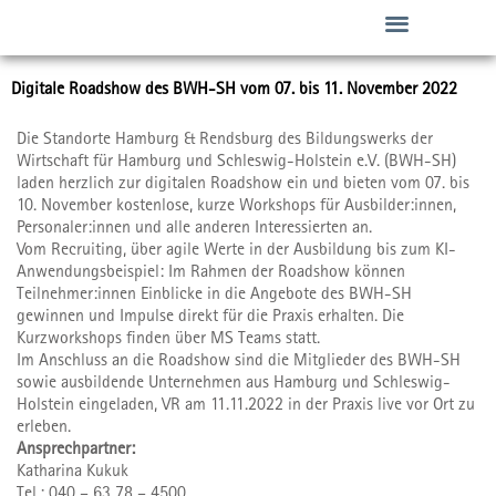
Zum
Inhalt
springen
Übergang Schule/ Beruf
Angebote für Unternehmen
Digitale Roadshow des BWH-SH vom 07. bis 11. November 2022
Die Standorte Hamburg & Rendsburg des Bildungswerks der
Wirtschaft für Hamburg und Schleswig-Holstein e.V. (BWH-SH)
laden herzlich zur digitalen Roadshow ein und bieten vom 07. bis
10. November kostenlose, kurze Workshops für Ausbilder:innen,
Personaler:innen und alle anderen Interessierten an.
Vom Recruiting, über agile Werte in der Ausbildung bis zum KI-
Anwendungsbeispiel: Im Rahmen der Roadshow können
Teilnehmer:innen Einblicke in die Angebote des BWH-SH
gewinnen und Impulse direkt für die Praxis erhalten. Die
Kurzworkshops finden über MS Teams statt.
Im Anschluss an die Roadshow sind die Mitglieder des BWH-SH
sowie ausbildende Unternehmen aus Hamburg und Schleswig-
Holstein eingeladen, VR am 11.11.2022 in der Praxis live vor Ort zu
erleben.
Ansprechpartner:
Katharina Kukuk
Tel.: 040 – 63 78 – 4500