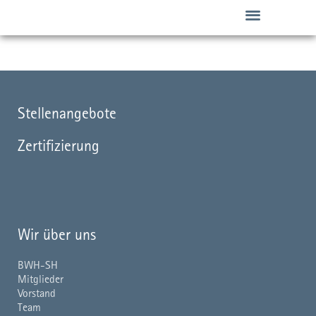
Zum
Inhalt
springen
Übergang Schule/ Beruf
Angebote für Unternehmen
Stellenangebote
Zertifizierung
Wir über uns
BWH-SH
Mitglieder
Vorstand
Team