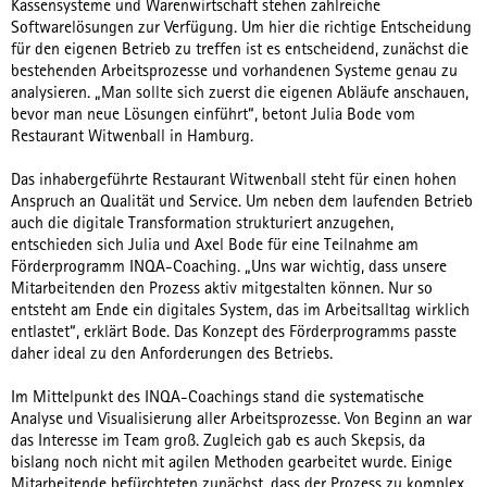
Kassensysteme und Warenwirtschaft stehen zahlreiche
Softwarelösungen zur Verfügung. Um hier die richtige Entscheidung
für den eigenen Betrieb zu treffen ist es entscheidend, zunächst die
bestehenden Arbeitsprozesse und vorhandenen Systeme genau zu
analysieren. „Man sollte sich zuerst die eigenen Abläufe anschauen,
bevor man neue Lösungen einführt“, betont Julia Bode vom
Restaurant Witwenball in Hamburg.
Das inhabergeführte Restaurant Witwenball steht für einen hohen
Anspruch an Qualität und Service. Um neben dem laufenden Betrieb
auch die digitale Transformation strukturiert anzugehen,
entschieden sich Julia und Axel Bode für eine Teilnahme am
Förderprogramm INQA-Coaching. „Uns war wichtig, dass unsere
Mitarbeitenden den Prozess aktiv mitgestalten können. Nur so
entsteht am Ende ein digitales System, das im Arbeitsalltag wirklich
entlastet“, erklärt Bode. Das Konzept des Förderprogramms passte
daher ideal zu den Anforderungen des Betriebs.
Im Mittelpunkt des INQA-Coachings stand die systematische
Analyse und Visualisierung aller Arbeitsprozesse. Von Beginn an war
das Interesse im Team groß. Zugleich gab es auch Skepsis, da
bislang noch nicht mit agilen Methoden gearbeitet wurde. Einige
Mitarbeitende befürchteten zunächst, dass der Prozess zu komplex