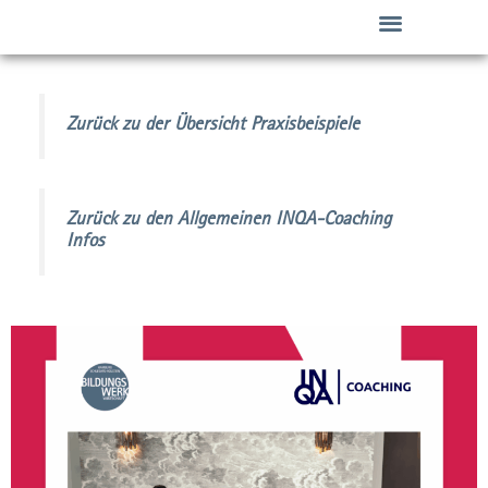
Zum
Inhalt
springen
Übergang Schule/ Beruf
Angebote für Unternehmen
Zurück zu der Übersicht Praxisbeispiele
Zurück zu den Allgemeinen INQA-Coaching
Infos