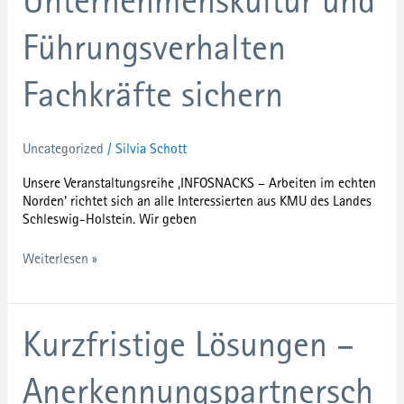
Unternehmenskultur und
Unternehmenskultur
und
Führungsverhalten
Führungsverhalten
Fachkräfte
sichern
Fachkräfte sichern
Uncategorized
/
Silvia Schott
Unsere Veranstaltungsreihe ‚INFOSNACKS – Arbeiten im echten
Norden‘ richtet sich an alle Interessierten aus KMU des Landes
Schleswig-Holstein. Wir geben
Weiterlesen »
Kurzfristige
Kurzfristige Lösungen –
Lösungen
–
Anerkennungspartnersch
Anerkennungspartnerschaften