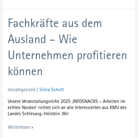
Fachkräfte
Fachkräfte aus dem
aus
dem
Ausland – Wie
Ausland
–
Wie
Unternehmen profitieren
Unternehmen
profitieren
können
können
Uncategorized
/
Silvia Schott
Unsere Veranstaltungsreihe 2025 ‚INFOSNACKS – Arbeiten im
echten Norden‘ richtet sich an alle Interessierten aus KMU des
Landes Schleswig-Holstein. Wir
Weiterlesen »